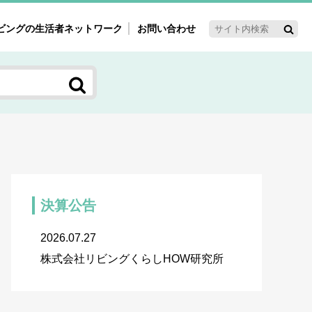
ビングの生活者ネットワーク
お問い合わせ
ーゲット・重点テーマ
'ｓ～60'ｓマーケット研究室
く女性の今とこれから研究室
新3世代消費研究室
ママ研究室
方創生研究室
決算公告
2026.07.27
株式会社リビングくらしHOW研究所