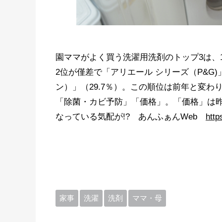
園ママがよく買う洗濯用洗剤のトップ3は、1
2位が僅差で「アリエール シリーズ（P&G)
ン）」（29.7％）。この順位は前年と変
「除菌・カビ予防」「価格」。「価格」は昨
なっている気配が!? あんふぁんWeb
http
家事
洗濯
洗剤
ママ・母