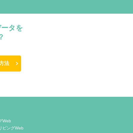
データを
？
方法
グWeb
リビングWeb