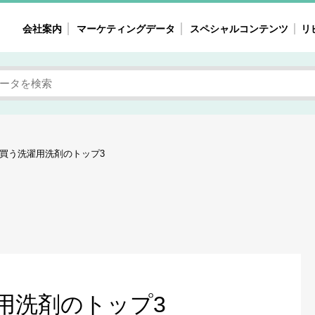
会社案内
マーケティングデータ
スペシャルコンテンツ
リ
女性の気持ちと消費がリアルに見える
注目タ
自主調査レポート
40
素顔と気持ち
働
次にコレ来る!?
母系
買う洗濯用洗剤のトップ3
不便・不満の声
園
地
女性のマーケットがリアルに見える
暮らしの歳時記と消費
業界インタビュー
用洗剤のトップ3