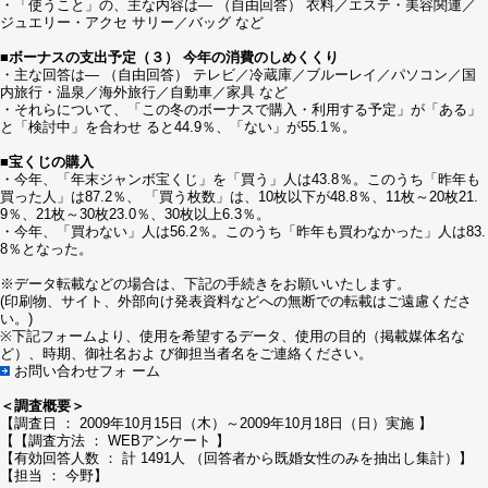
・「使うこと」の、主な内容は― （自由回答） 衣料／エステ・美容関連／
ジュエリー・アクセ サリー／バッグ など
■ボーナスの支出予定（３） 今年の消費のしめくくり
・主な回答は― （自由回答） テレビ／冷蔵庫／ブルーレイ／パソコン／国
内旅行・温泉／海外旅行／自動車／家具 など
・それらについて、「この冬のボーナスで購入・利用する予定」が「ある」
と「検討中」を合わせ ると44.9％、「ない」が55.1％。
■宝くじの購入
・今年、「年末ジャンボ宝くじ」を「買う」人は43.8％。このうち「昨年も
買った人」は87.2％、 「買う枚数」は、10枚以下が48.8％、11枚～20枚21.
9％、21枚～30枚23.0％、30枚以上6.3％。
・今年、「買わない」人は56.2％。このうち「昨年も買わなかった」人は83.
8％となった。
※データ転載などの場合は、下記の手続きをお願いいたします。
(印刷物、サイト、外部向け発表資料などへの無断での転載はご遠慮くださ
い。)
※下記フォームより、使用を希望するデータ、使用の目的（掲載媒体名な
ど）、時期、御社名およ び御担当者名をご連絡ください。
お問い合わせフォ ーム
＜調査概要＞
【調査日 ： 2009年10月15日（木）～2009年10月18日（日）実施 】
【【調査方法 ： WEBアンケート 】
【有効回答人数 ： 計 1491人 （回答者から既婚女性のみを抽出し集計）】
【担当 ： 今野】