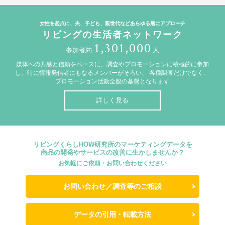
女性を起点に、夫、子ども、親世代などあらゆる層にアプローチ
リビングの生活者ネットワーク
1,301,000
参加者約
人
媒体への共感と信頼をベースに、調査やプロモーションに積極的に参加
し、時に情報発信者にもなるメンバーがそろい、
各種調査だけでなく、
プロモーション活動全般の基盤となります
詳しく見る
リビングくらしHOW研究所のマーケティングデータを
商品の開発やサービスの改善に生かしませんか？
お気軽にご依頼・お問い合わせください
お問い合わせ／調査等のご相談
データの引用・転載方法