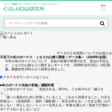
リビング新聞グループのマーケティングポータルサイト
MENU
一覧へ戻る
データの２次利用についてのお知らせ
不況下の冬のボーナス・ミセスの心積り調査＜データ集＞（2009年/全国）
今年の冬のボーナスについて、支給の有無や管理の仕方、支出の予定な
ど、ミセスの心積もりに関するレポートです。2009年10月15日～18日実
施。既婚女性1491人から回答を得ました。
ＰＤＦのダウンロードはこちら
■冬のボーナス支給の有無／減額対策
・この冬のボーナスが、「支給される」68.9％。うち60.4％が「減りそ
う」。
・「減った場合のために対策していること、これから対策すること」の主な
内容は― （自由回答 ） 節約（無駄使い・支出を抑える）／大きな買いもの
をしない・何もしない／レジャーを控える／ 外食を減らす／預金で穴埋め／
ボーナス払いをしない など