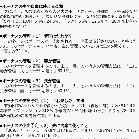
■ボーナスの中で自由に使える金額
・夫にボーナスの支給がある人／夫のボーナスから、各種ローンや保険など
の固定支払いを除いた 、買い物や各種レジャーなどに自由に使える金額は
「5万円以上10万円未満」24.3％、「５万円未満 」22.5％と、10万円未満が
約半数となった。
■ボーナスの管理（１） 管理はだれが？
・この冬、夫のボーナスが「支給される」「今回は支給されない」と答えた
人に、夫のボーナスを 、いつも、主に管理しているのは誰かを聞くと、
「妻」が75.1％。
■ボーナスの管理（２） 妻が管理
・夫のボーナスを管理するのは、主に「妻」という人の管理方法は、「主に
妻が管理、夫には一部 を渡す」63.1％。
■ボーナスの管理（３） 夫が管理
・夫のボーナスを管理するのは、主に「夫」という人の管理方法は、「主に
夫が管理、妻には一部 を渡す」53.1％。
■ボーナスの支出予定（１） 「お楽しみ」支出
・有効回答の665人の中で多かった項目トップ5 （複数回答） ①外食54.8％
②衣料・ファッシ ョン33.2％ ③家電27.0％ ④日帰り旅行・ドライブ26.0％
⑤帰省以外の国内宿泊旅行21.6％。
■ボーナスの支出予定（２） 夫に内緒で使うこと
・「ある」という人は、全体では12.9％にとどまり、20代では7.7％。年代が
高いほど多く、50代で は19.5％。