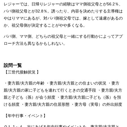
レジャーでは、日帰りレジャーの経験はママ側祖父母とが56.2％、
パパ側祖父母とが32.8％。誘ったり、内容を決めたりする主導権は
やはりママにあるが、対パパ側祖父母では、嫁として遠慮があるの
か、祖父母側が決定することがやや多くなる。
パパ側、ママ側、どちらの祖父母と一緒にする行動かによってアプ
ローチ方法も異なるかもしれない。
設問一覧
【三世代接触状況 】
・妻方親/夫方親の年齢 ・妻方親/夫方親との住まいの状況 ・妻方
親/夫方親の家に子どもを連れて行くときの交通手段 ・妻方親/夫方
親と子ども（孫）が会う頻度 ・妻方親/夫方親に子ども（孫）を預
ける頻度 ・妻方親/夫方親の住居形態 ・妻方母（実母）の外出頻度
【年中行事・イベント】
Ｑ１-1～４ 次にあげる年中行事やイベントを、妻方親/夫方親と