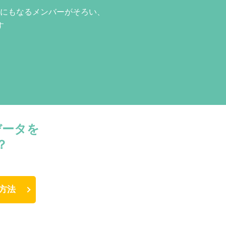
にもなるメンバーがそろい、
す
データを
？
方法