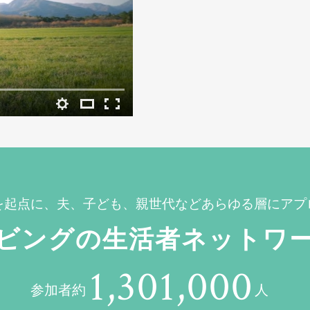
を起点に、夫、子ども、親世代などあらゆる層にアプ
ビングの生活者ネットワ
1,301,000
参加者約
人