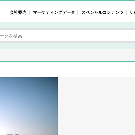
会社案内
マーケティングデータ
スペシャルコンテンツ
リ
女性の気持ちと消費がリアルに見える
注目タ
自主調査レポート
40
素顔と気持ち
働
次にコレ来る!?
母系
不便・不満の声
園
地
女性のマーケットがリアルに見える
暮らしの歳時記と消費
業界インタビュー