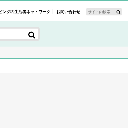
ビングの生活者ネットワーク
お問い合わせ
ーゲット・重点テーマ
'ｓ～60'ｓマーケット研究室
く女性の今とこれから研究室
新3世代消費研究室
ママ研究室
方創生研究室