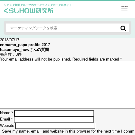
リビング新聞グループのマーケティングポータルサイト
MENU
2018/07/17
enmama_papa profile 2017
hasumayu_how
さんの質問
発言数：
0件
Your email address will not be published.
Required fields are marked
*
Name
*
Email
*
Website
Save my name, email, and website in this browser for the next time I comm