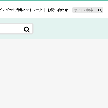
ビングの生活者ネットワーク
お問い合わせ
ーゲット・重点テーマ
'ｓ～60'ｓマーケット研究室
く女性の今とこれから研究室
新3世代消費研究室
ママ研究室
方創生研究室