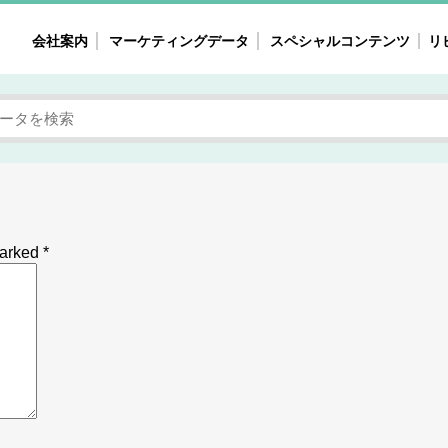
会社案内
マーケティングデータ
スペシャルコンテンツ
リ
女性の気持ちと消費がリアルに見える
注目タ
自主調査レポート
40
素顔と気持ち
働
次にコレ来る!?
母系
不便・不満の声
園
marked
*
地
女性のマーケットがリアルに見える
暮らしの歳時記と消費
業界インタビュー