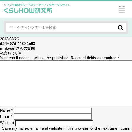
リビング新聞グループのマーケティングポータルサイト
MENU
2012/08/26
d2f9407d-4430-1c93
nmkweri
さんの質問
発言数：
0件
Your email address will not be published.
Required fields are marked
*
Name
*
Email
*
Website
Save my name, email, and website in this browser for the next time I comm