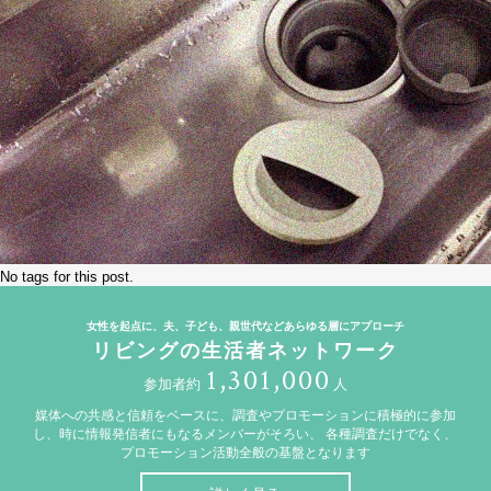
No tags for this post.
女性を起点に、夫、子ども、親世代などあらゆる層にアプローチ
リビングの生活者ネットワーク
1,301,000
参加者約
人
媒体への共感と信頼をベースに、調査やプロモーションに積極的に参加
し、時に情報発信者にもなるメンバーがそろい、
各種調査だけでなく、
プロモーション活動全般の基盤となります