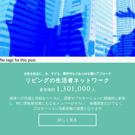
No tags for this post.
女性を起点に、夫、子ども、親世代などあらゆる層にアプローチ
リビングの生活者ネットワーク
1,301,000
参加者約
人
媒体への共感と信頼をベースに、調査やプロモーションに積極的に参加
し、時に情報発信者にもなるメンバーがそろい、
各種調査だけでなく、
プロモーション活動全般の基盤となります
詳しく見る