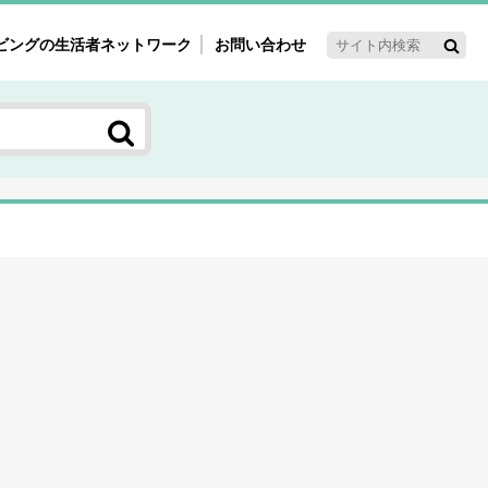
ビングの生活者ネットワーク
お問い合わせ
ーゲット・重点テーマ
'ｓ～60'ｓマーケット研究室
く女性の今とこれから研究室
新3世代消費研究室
ママ研究室
方創生研究室