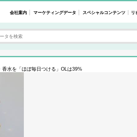
会社案内
マーケティングデータ
スペシャルコンテンツ
リ
女性の気持ちと消費がリアルに見える
注目タ
自主調査レポート
40
素顔と気持ち
働
次にコレ来る!?
母系
香水を「ほぼ毎日つける」OLは39%
不便・不満の声
園
地
女性のマーケットがリアルに見える
暮らしの歳時記と消費
業界インタビュー