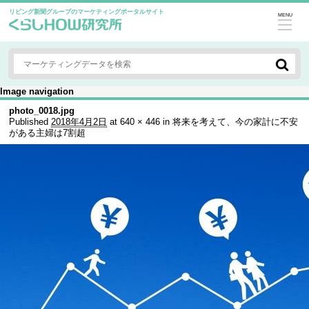
リビング新聞グループのマーケティングポータルサイト
MENU
Image navigation
photo_0018.jpg
Published
2018年4月2日
at
640 × 446
in
将来を考えて、今の家計に不安
がある主婦は7割超