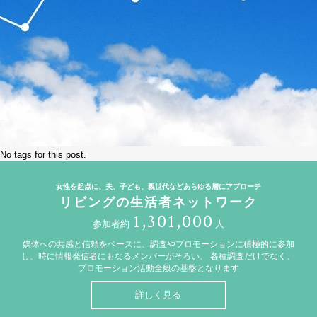
No tags for this post.
女性を起点に、夫、子ども、親世代などあらゆる層にアプローチ
リビングの生活者ネットワーク
1,301,000
参加者約
人
媒体への共感と信頼をベースに、調査やプロモーションに積極的に参加
し、時に情報発信者にもなるメンバーがそろい、
各種調査だけでなく、
プロモーション活動全般の基盤となります
詳しく見る