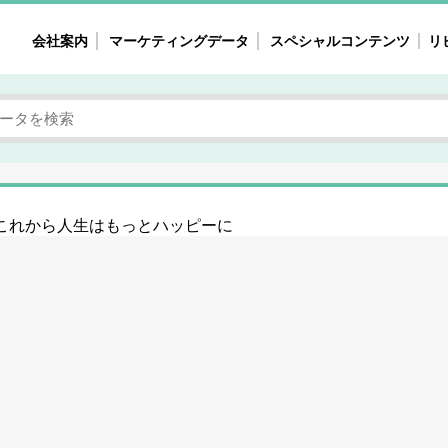
会社案内
マーケティングデータ
スペシャルコンテンツ
リ
女性の気持ちと消費がリアルに見える
注目タ
自主調査レポート
40
素顔と気持ち
働
次にコレ来る!?
母系
！これから人生はもっとハッピーに
不便・不満の声
園
地
女性のマーケットがリアルに見える
暮らしの歳時記と消費
業界インタビュー