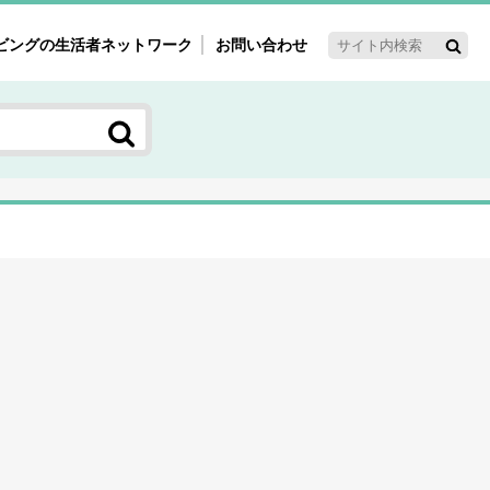
ビングの生活者ネットワーク
お問い合わせ
ーゲット・重点テーマ
'ｓ～60'ｓマーケット研究室
く女性の今とこれから研究室
新3世代消費研究室
ママ研究室
方創生研究室