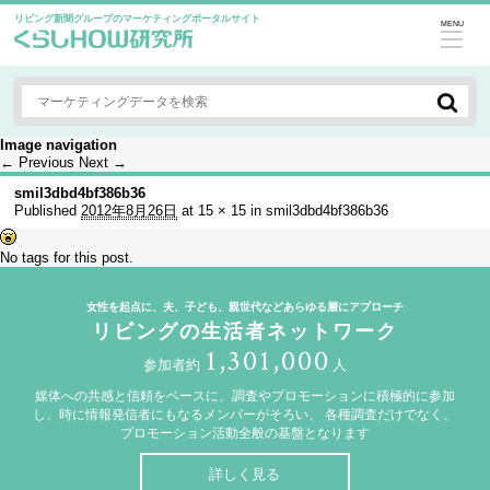
リビング新聞グループのマーケティングポータルサイト
MENU
Image navigation
← Previous
Next →
smil3dbd4bf386b36
Published
2012年8月26日
at
15 × 15
in
smil3dbd4bf386b36
No tags for this post.
女性を起点に、夫、子ども、親世代などあらゆる層にアプローチ
リビングの生活者ネットワーク
1,301,000
参加者約
人
媒体への共感と信頼をベースに、調査やプロモーションに積極的に参加
し、時に情報発信者にもなるメンバーがそろい、
各種調査だけでなく、
プロモーション活動全般の基盤となります
詳しく見る