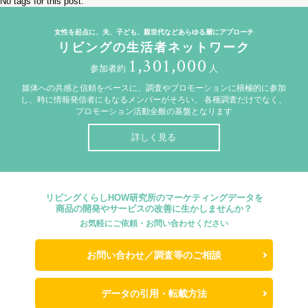
No tags for this post.
女性を起点に、夫、子ども、親世代などあらゆる層にアプローチ
リビングの生活者ネットワーク
1,301,000
参加者約
人
媒体への共感と信頼をベースに、調査やプロモーションに積極的に参加
し、時に情報発信者にもなるメンバーがそろい、
各種調査だけでなく、
プロモーション活動全般の基盤となります
詳しく見る
リビングくらしHOW研究所のマーケティングデータを
商品の開発やサービスの改善に生かしませんか？
お気軽にご依頼・お問い合わせください
お問い合わせ／調査等のご相談
データの引用・転載方法