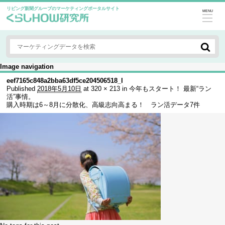
リビング新聞グループのマーケティングポータルサイト
MENU
Image navigation
eef7165c848a2bba63df5ce204506518_l
Published
2018年5月10日
at
320 × 213
in
今年もスタート！ 最新“ラン
活”事情。
購入時期は6～8月に分散化、高級志向高まる！ ラン活データ7件