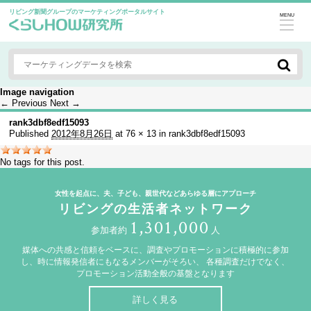
リビング新聞グループのマーケティングポータルサイト
MENU
Image navigation
← Previous
Next →
rank3dbf8edf15093
Published
2012年8月26日
at
76 × 13
in
rank3dbf8edf15093
No tags for this post.
女性を起点に、夫、子ども、親世代などあらゆる層にアプローチ
リビングの生活者ネットワーク
1,301,000
参加者約
人
媒体への共感と信頼をベースに、調査やプロモーションに積極的に参加
し、時に情報発信者にもなるメンバーがそろい、
各種調査だけでなく、
プロモーション活動全般の基盤となります
詳しく見る