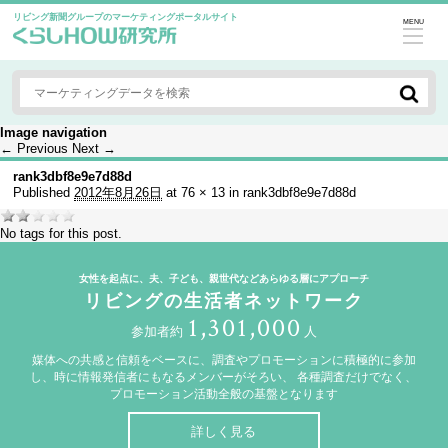
リビング新聞グループのマーケティングポータルサイト
MENU
Image navigation
← Previous
Next →
rank3dbf8e9e7d88d
Published
2012年8月26日
at
76 × 13
in
rank3dbf8e9e7d88d
No tags for this post.
女性を起点に、夫、子ども、親世代などあらゆる層にアプローチ
リビングの生活者ネットワーク
1,301,000
参加者約
人
媒体への共感と信頼をベースに、調査やプロモーションに積極的に参加
し、時に情報発信者にもなるメンバーがそろい、
各種調査だけでなく、
プロモーション活動全般の基盤となります
詳しく見る