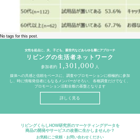
No tags for this post.
女性を起点に、夫、子ども、親世代などあらゆる層にアプローチ
リビングの生活者ネットワーク
1,301,000
参加者約
人
媒体への共感と信頼をベースに、調査やプロモーションに積極的に参加
し、時に情報発信者にもなるメンバーがそろい、
各種調査だけでなく、
プロモーション活動全般の基盤となります
詳しく見る
リビングくらしHOW研究所のマーケティングデータを
商品の開発やサービスの改善に生かしませんか？
お気軽にご依頼・お問い合わせください