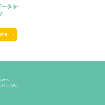
データを
？
方法
グWeb
リビングWeb