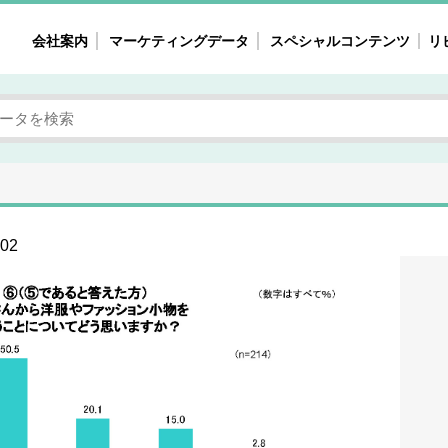
会社案内
マーケティングデータ
スペシャルコンテンツ
リ
女性の気持ちと消費がリアルに見える
注目タ
自主調査レポート
40
素顔と気持ち
働
次にコレ来る!?
母系
不便・不満の声
園
02
地
女性のマーケットがリアルに見える
暮らしの歳時記と消費
業界インタビュー