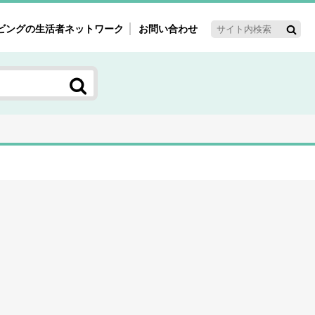
ビングの生活者ネットワーク
お問い合わせ
ーゲット・重点テーマ
'ｓ～60'ｓマーケット研究室
く女性の今とこれから研究室
新3世代消費研究室
ママ研究室
方創生研究室