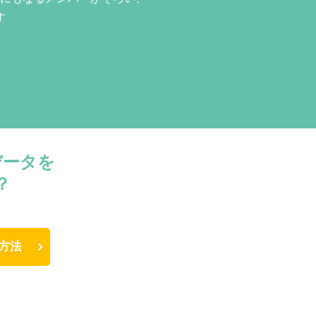
す
データを
？
方法