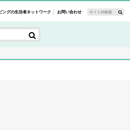
ビングの生活者ネットワーク
お問い合わせ
ーゲット・重点テーマ
'ｓ～60'ｓマーケット研究室
く女性の今とこれから研究室
新3世代消費研究室
ママ研究室
方創生研究室