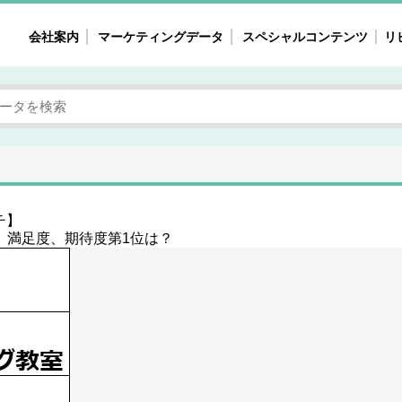
会社案内
マーケティングデータ
スペシャルコンテンツ
リ
女性の気持ちと消費がリアルに見える
注目タ
自主調査レポート
40
素顔と気持ち
働
次にコレ来る!?
母系
不便・不満の声
園
チ】
、満足度、期待度第1位は？
地
女性のマーケットがリアルに見える
暮らしの歳時記と消費
業界インタビュー