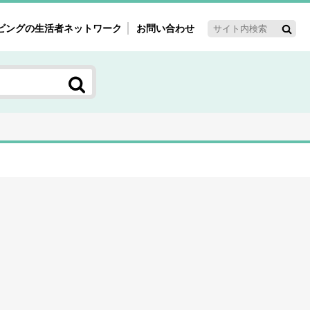
ビングの生活者ネットワーク
お問い合わせ
ーゲット・重点テーマ
'ｓ～60'ｓマーケット研究室
く女性の今とこれから研究室
新3世代消費研究室
ママ研究室
方創生研究室