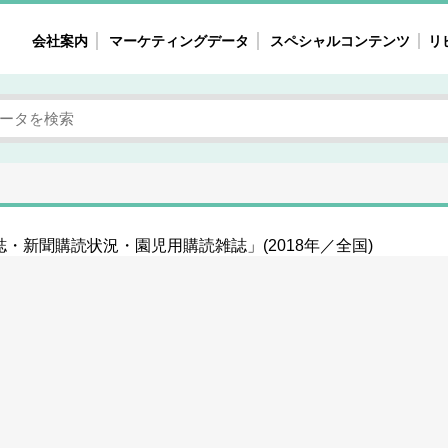
会社案内
マーケティングデータ
スペシャルコンテンツ
リ
女性の気持ちと消費がリアルに見える
注目タ
自主調査レポート
40
素顔と気持ち
働
次にコレ来る!?
母系
不便・不満の声
園
・新聞購読状況・園児用購読雑誌」(2018年／全国)
地
女性のマーケットがリアルに見える
暮らしの歳時記と消費
業界インタビュー