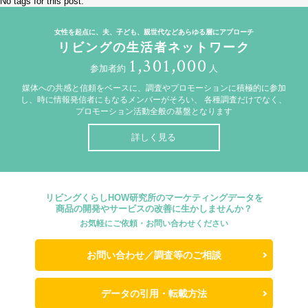
No tags for this post.
女性を起点に、夫、子ども、親世代などあらゆる層にアプローチ
リビングの生活者ネットワーク
1,301,000
参加者約
人
媒体への共感と信頼をベースに、調査やプロモーションに積極的に参加
し、時に情報発信者にもなるメンバーがそろい、
各種調査だけでなく、
プロモーション活動全般の基盤となります
詳しく見る
リビングくらしHOW研究所のマーケティングデータを
商品の開発やサービスの改善に生かしませんか？
お気軽にご依頼・お問い合わせください
お問い合わせ／調査等のご相談
データの引用・転載方法