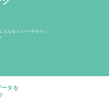
ーク
にもなるメンバーがそろい、
す
データを
？