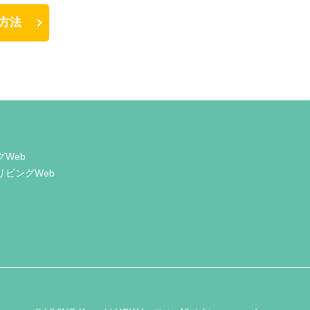
方法
グWeb
リビングWeb