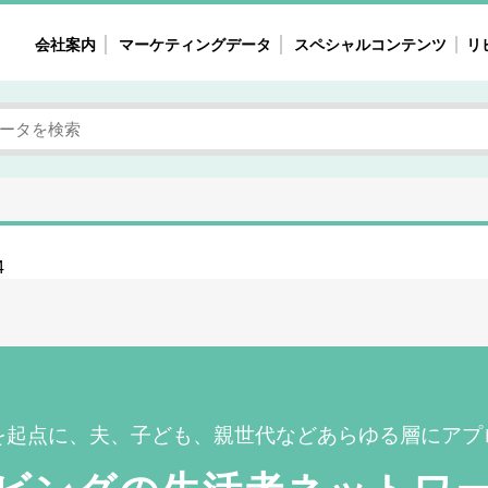
会社案内
マーケティングデータ
スペシャルコンテンツ
リ
女性の気持ちと消費がリアルに見える
注目タ
自主調査レポート
40
素顔と気持ち
働
次にコレ来る!?
母系
不便・不満の声
園
4
地
女性のマーケットがリアルに見える
暮らしの歳時記と消費
を起点に、夫、子ども、親世代などあらゆる層にアプ
業界インタビュー