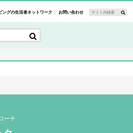
ビングの生活者ネットワーク
お問い合わせ
ーゲット・重点テーマ
'ｓ～60'ｓマーケット研究室
く女性の今とこれから研究室
新3世代消費研究室
ママ研究室
方創生研究室
ローチ