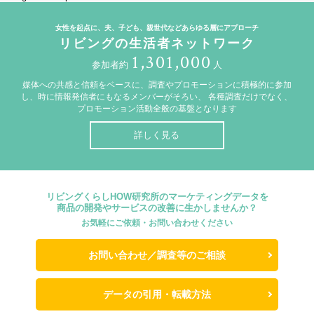
女性を起点に、夫、子ども、親世代などあらゆる層にアプローチ
リビングの生活者ネットワーク
1,301,000
参加者約
人
媒体への共感と信頼をベースに、調査やプロモーションに積極的に参加
し、時に情報発信者にもなるメンバーがそろい、
各種調査だけでなく、
プロモーション活動全般の基盤となります
詳しく見る
リビングくらしHOW研究所のマーケティングデータを
商品の開発やサービスの改善に生かしませんか？
お気軽にご依頼・お問い合わせください
お問い合わせ／調査等のご相談
データの引用・転載方法