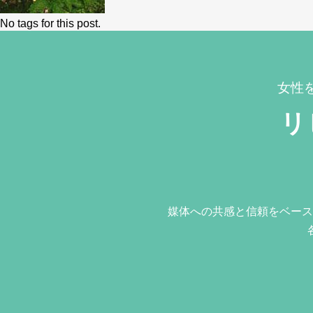
No tags for this post.
女性
リ
媒体への共感と信頼をベース