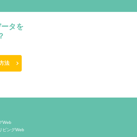
データを
？
方法
グWeb
リビングWeb