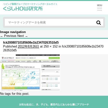
リビング新聞グループのマーケティングポータルサイト
MENU
Image navigation
← Previous
Next →
fck20080710185608e1b23470263510d5
Published
2012年8月26日
at
250 × 152
in
fck20080710185608e1b23470
263510d5
No tags for this post.
女性を起点に、夫、子ども、親世代などあらゆる層にアプローチ