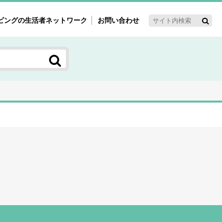
ビングの生活者ネットワーク
お問い合わせ
ーゲット・重点テーマ
'ｓ～60'ｓマーケット研究室
く女性の今とこれから研究室
新3世代消費研究室
ママ研究室
方創生研究室