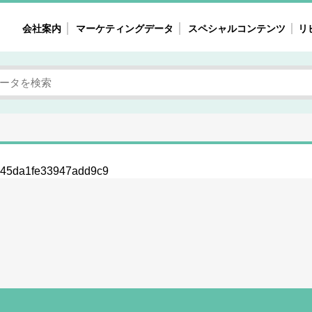
会社案内
マーケティングデータ
スペシャルコンテンツ
リ
女性の気持ちと消費がリアルに見える
注目タ
自主調査レポート
40
素顔と気持ち
働
次にコレ来る!?
母系
不便・不満の声
園
545da1fe33947add9c9
地
女性のマーケットがリアルに見える
暮らしの歳時記と消費
業界インタビュー