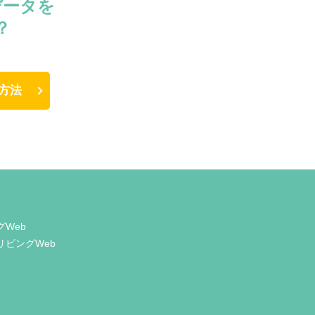
データを
？
方法
グWeb
リビングWeb