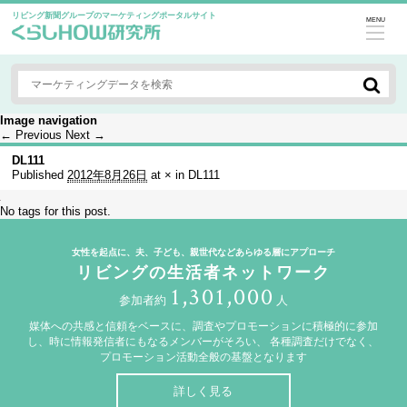
リビング新聞グループのマーケティングポータルサイト
MENU
Image navigation
← Previous
Next →
DL111
Published
2012年8月26日
at
×
in
DL111
No tags for this post.
女性を起点に、夫、子ども、親世代などあらゆる層にアプローチ
リビングの生活者ネットワーク
1,301,000
参加者約
人
媒体への共感と信頼をベースに、調査やプロモーションに積極的に参加
し、時に情報発信者にもなるメンバーがそろい、
各種調査だけでなく、
プロモーション活動全般の基盤となります
詳しく見る