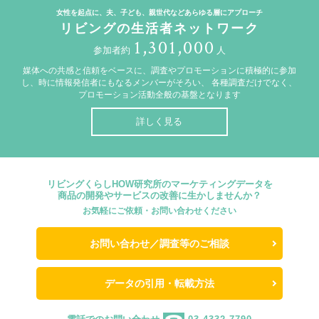
女性を起点に、夫、子ども、親世代などあらゆる層にアプローチ
リビングの生活者ネットワーク
1,301,000
参加者約
人
媒体への共感と信頼をベースに、調査やプロモーションに積極的に参加
し、時に情報発信者にもなるメンバーがそろい、
各種調査だけでなく、
プロモーション活動全般の基盤となります
詳しく見る
リビングくらしHOW研究所のマーケティングデータを
商品の開発やサービスの改善に生かしませんか？
お気軽にご依頼・お問い合わせください
お問い合わせ／調査等のご相談
データの引用・転載方法