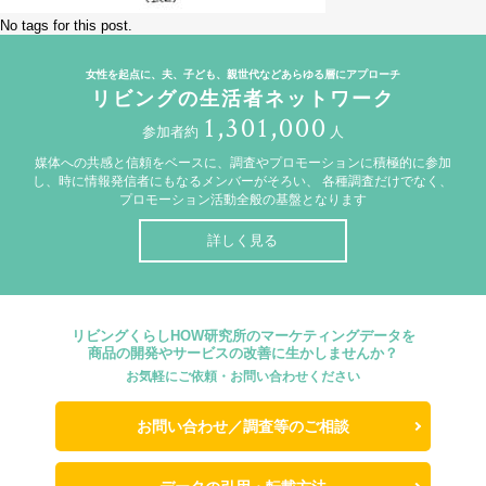
No tags for this post.
女性を起点に、夫、子ども、親世代などあらゆる層にアプローチ
リビングの生活者ネットワーク
1,301,000
参加者約
人
媒体への共感と信頼をベースに、調査やプロモーションに積極的に参加
し、時に情報発信者にもなるメンバーがそろい、
各種調査だけでなく、
プロモーション活動全般の基盤となります
詳しく見る
リビングくらしHOW研究所のマーケティングデータを
商品の開発やサービスの改善に生かしませんか？
お気軽にご依頼・お問い合わせください
お問い合わせ／調査等のご相談