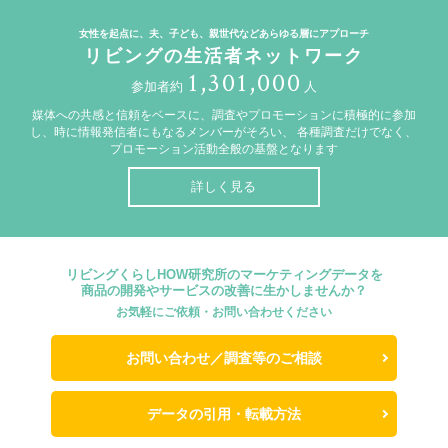
女性を起点に、夫、子ども、親世代などあらゆる層にアプローチ
リビングの生活者ネットワーク
1,301,000
参加者約
人
媒体への共感と信頼をベースに、調査やプロモーションに積極的に参加
し、時に情報発信者にもなるメンバーがそろい、
各種調査だけでなく、
プロモーション活動全般の基盤となります
詳しく見る
リビングくらしHOW研究所のマーケティングデータを
商品の開発やサービスの改善に生かしませんか？
お気軽にご依頼・お問い合わせください
お問い合わせ／調査等のご相談
データの引用・転載方法