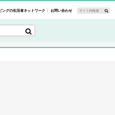
ビングの生活者ネットワーク
お問い合わせ
ーゲット・重点テーマ
'ｓ～60'ｓマーケット研究室
く女性の今とこれから研究室
新3世代消費研究室
ママ研究室
方創生研究室