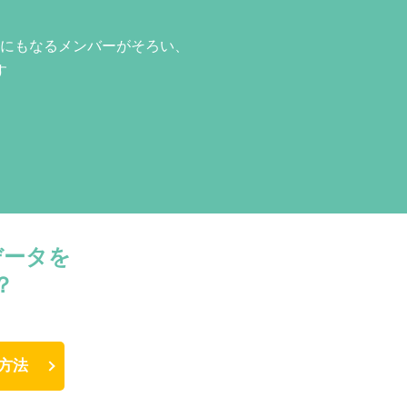
にもなるメンバーがそろい、
す
データを
？
方法