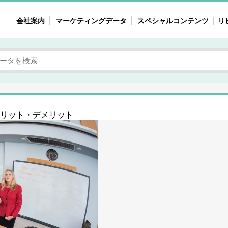
会社案内
マーケティングデータ
スペシャルコンテンツ
リ
女性の気持ちと消費がリアルに見える
注目タ
自主調査レポート
40
素顔と気持ち
働
次にコレ来る!?
母系
リット・デメリット
不便・不満の声
園
地
女性のマーケットがリアルに見える
暮らしの歳時記と消費
業界インタビュー