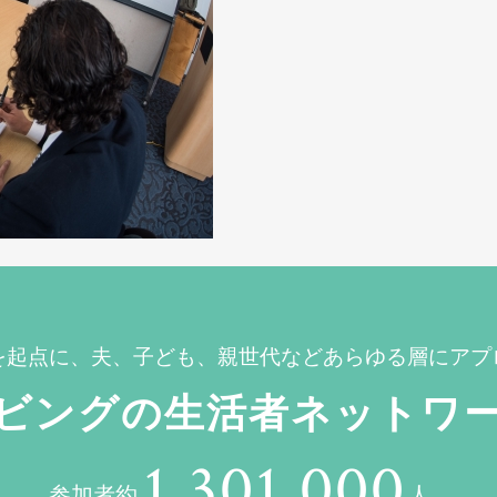
を起点に、夫、子ども、親世代などあらゆる層にアプ
ビングの生活者ネットワ
1,301,000
参加者約
人