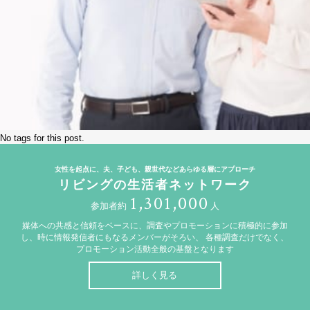
No tags for this post.
女性を起点に、夫、子ども、親世代などあらゆる層にアプローチ
リビングの生活者ネットワーク
1,301,000
参加者約
人
媒体への共感と信頼をベースに、調査やプロモーションに積極的に参加
し、時に情報発信者にもなるメンバーがそろい、
各種調査だけでなく、
プロモーション活動全般の基盤となります
詳しく見る