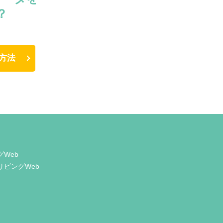
？
方法
グWeb
リビングWeb