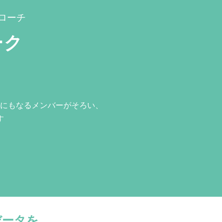
ローチ
ーク
にもなるメンバーがそろい、
す
データを