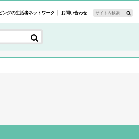
ビングの生活者ネットワーク
お問い合わせ
ーゲット・重点テーマ
'ｓ～60'ｓマーケット研究室
く女性の今とこれから研究室
新3世代消費研究室
ママ研究室
方創生研究室