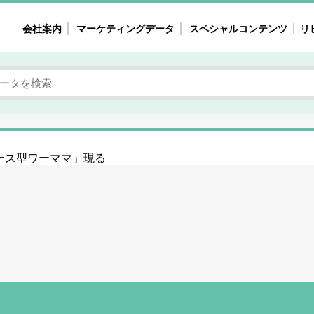
会社案内
マーケティングデータ
スペシャルコンテンツ
リ
女性の気持ちと消費がリアルに見える
注目タ
自主調査レポート
40
素顔と気持ち
働
次にコレ来る!?
母系
ース型ワーママ」現る
不便・不満の声
園
地
女性のマーケットがリアルに見える
暮らしの歳時記と消費
業界インタビュー