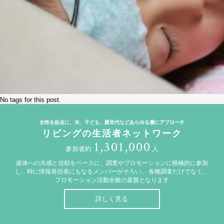
No tags for this post.
女性を起点に、夫、子ども、親世代などあらゆる層にアプローチ
リビングの生活者ネットワーク
1,301,000
参加者約
人
媒体への共感と信頼をベースに、調査やプロモーションに積極的に参加
し、時に情報発信者にもなるメンバーがそろい、
各種調査だけでなく、
プロモーション活動全般の基盤となります
詳しく見る