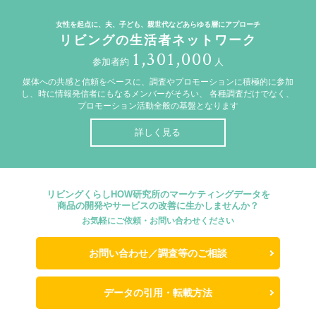
女性を起点に、夫、子ども、親世代などあらゆる層にアプローチ
リビングの生活者ネットワーク
1,301,000
参加者約
人
媒体への共感と信頼をベースに、調査やプロモーションに積極的に参加
し、時に情報発信者にもなるメンバーがそろい、
各種調査だけでなく、
プロモーション活動全般の基盤となります
詳しく見る
リビングくらしHOW研究所のマーケティングデータを
商品の開発やサービスの改善に生かしませんか？
お気軽にご依頼・お問い合わせください
お問い合わせ／調査等のご相談
データの引用・転載方法