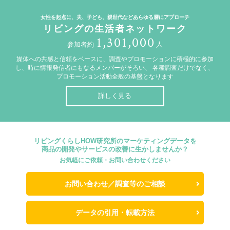
女性を起点に、夫、子ども、親世代などあらゆる層にアプローチ
リビングの生活者ネットワーク
1,301,000
参加者約
人
媒体への共感と信頼をベースに、調査やプロモーションに積極的に参加
し、時に情報発信者にもなるメンバーがそろい、
各種調査だけでなく、
プロモーション活動全般の基盤となります
詳しく見る
リビングくらしHOW研究所のマーケティングデータを
商品の開発やサービスの改善に生かしませんか？
お気軽にご依頼・お問い合わせください
お問い合わせ／調査等のご相談
データの引用・転載方法