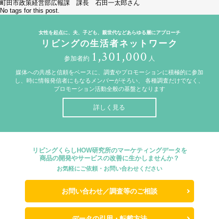
町田市政策経営部広報課 課長 石田一太郎さん
No tags for this post.
女性を起点に、夫、子ども、親世代などあらゆる層にアプローチ
リビングの生活者ネットワーク
1,301,000
参加者約
人
媒体への共感と信頼をベースに、調査やプロモーションに積極的に参加
し、時に情報発信者にもなるメンバーがそろい、
各種調査だけでなく、
プロモーション活動全般の基盤となります
詳しく見る
リビングくらしHOW研究所のマーケティングデータを
商品の開発やサービスの改善に生かしませんか？
お気軽にご依頼・お問い合わせください
お問い合わせ／調査等のご相談
データの引用・転載方法