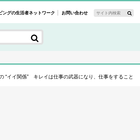
ビングの生活者ネットワーク
お問い合わせ
ーゲット・重点テーマ
'ｓ～60'ｓマーケット研究室
く女性の今とこれから研究室
新3世代消費研究室
ママ研究室
 “イイ関係” キレイは仕事の武器になり、仕事をすること
方創生研究室