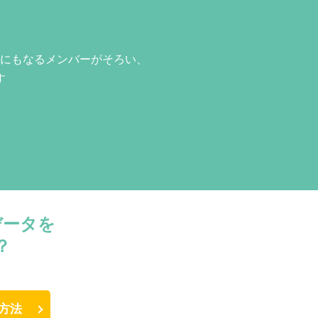
にもなるメンバーがそろい、
す
データを
？
方法