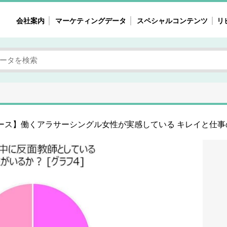
会社案内
マーケティングデータ
スペシャルコンテンツ
リ
女性の気持ちと消費がリアルに見える
注目タ
自主調査レポート
40
素顔と気持ち
働
次にコレ来る!?
母系
不便・不満の声
園
ース】働くアラサーシングル女性が実感している キレイと仕事の
地
女性のマーケットがリアルに見える
暮らしの歳時記と消費
業界インタビュー