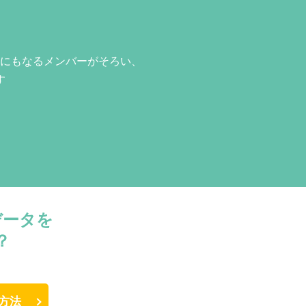
にもなるメンバーがそろい、
す
データを
？
方法