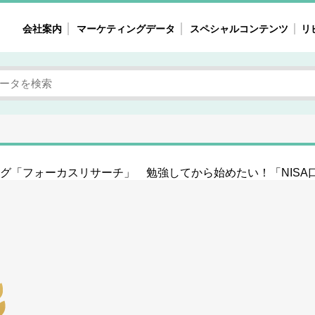
会社案内
マーケティングデータ
スペシャルコンテンツ
リ
女性の気持ちと消費がリアルに見える
注目タ
自主調査レポート
40
素顔と気持ち
働
次にコレ来る!?
母系
不便・不満の声
園
グ「フォーカスリサーチ」 勉強してから始めたい！「NISA
地
女性のマーケットがリアルに見える
暮らしの歳時記と消費
業界インタビュー