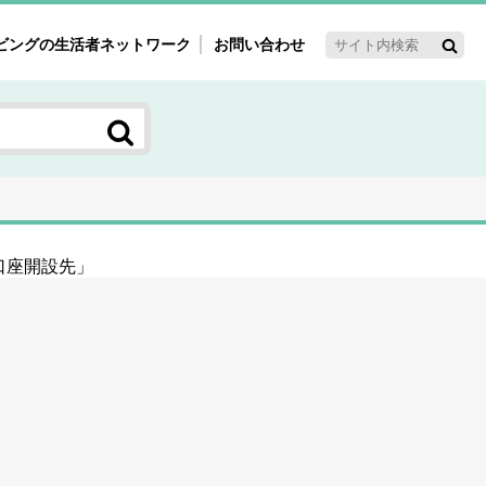
ビングの生活者ネットワーク
お問い合わせ
ーゲット・重点テーマ
'ｓ～60'ｓマーケット研究室
く女性の今とこれから研究室
新3世代消費研究室
ママ研究室
口座開設先」
方創生研究室