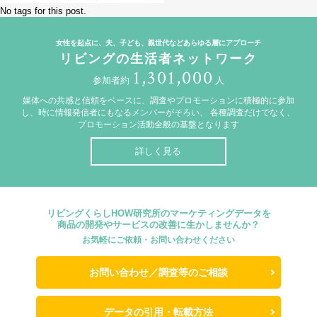
No tags for this post.
女性を起点に、夫、子ども、親世代などあらゆる層にアプローチ
リビングの生活者ネットワーク
1,301,000
参加者約
人
媒体への共感と信頼をベースに、調査やプロモーションに積極的に参加
し、時に情報発信者にもなるメンバーがそろい、
各種調査だけでなく、
プロモーション活動全般の基盤となります
詳しく見る
リビングくらしHOW研究所のマーケティングデータを
商品の開発やサービスの改善に生かしませんか？
お気軽にご依頼・お問い合わせください
お問い合わせ／調査等のご相談
データの引用・転載方法