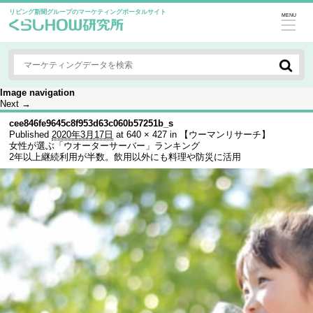
リビング新聞グループのマーケティングポータルサイト
MENU
Image navigation
Next →
cee846fe9645c8f953d63c060b57251b_s
Published
2020年3月17日
at
640 × 427
in
【ウーマンリサーチ】
女性が選ぶ「ウオーターサーバー」ランキング
2年以上継続利用が半数。飲用以外にも料理や防災に活用