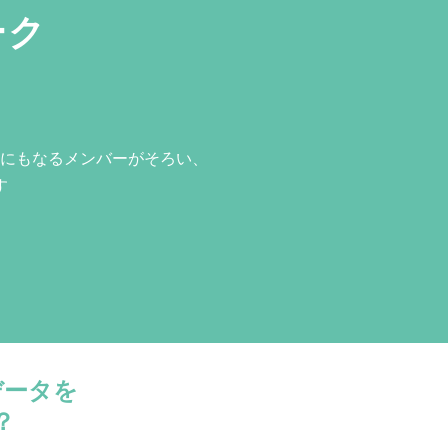
ーク
にもなるメンバーがそろい、
す
データを
？