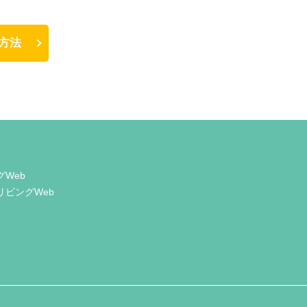
方法
グWeb
リビングWeb