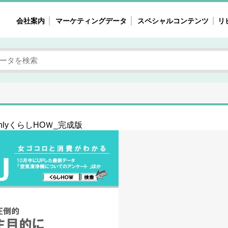
会社案内
マーケティングデータ
スペシャルコンテンツ
リ
女性の気持ちと消費がリアルに見える
注目タ
自主調査レポート
40
素顔と気持ち
働
次にコレ来る!?
母系
不便・不満の声
園
nthlyくらしHOＷ_完成版
地
女性のマーケットがリアルに見える
暮らしの歳時記と消費
業界インタビュー