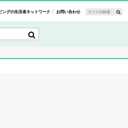
ビングの生活者ネットワーク
お問い合わせ
ーゲット・重点テーマ
'ｓ～60'ｓマーケット研究室
く女性の今とこれから研究室
新3世代消費研究室
ママ研究室
方創生研究室